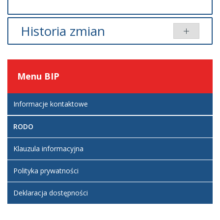
Historia zmian
Opis zmian
Data
Osoba
Porównaj
Artykuł został
Piotr
Menu
BIP
utworzony.
niedziela,
Paluchowski
29
Dodane
wrzesień
Informacje kontaktowe
załączniki
2024
10:28
Polityka
RODO
prywatności
Klauzula informacyjna
Polityka prywatności
Deklaracja dostępności