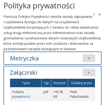
Polityka prywatności
Poniższa Polityka Prywatności określa zasady zapisywania
i uzyskiwania dostępu do danych na Urządzeniach
Użytkowników korzystających z Serwisu do celów świadczenia
usług drogą elektroniczną przez Administratora oraz zasady
gromadzenia i przetwarzania danych osobowych Użytkowników,
które zostały podane przez nich osobiście i dobrowolnie za
pośrednictwem narzędzi dostępnych w Serwisie.
Metryczka
Udostępniony przez:
Piotr Paluchowski
Wytworzony przez:
PP
(Redaktor BIP)
Załączniki
Nadrzędna kategoria:
Biuletyn Informacji Publicznej
Kategoria:
Rodo
Udostępniony: 29 wrzesień 2024
Wytworzony: 29 wrzesień 2024
Tytuł
Typ
Rozmiar
Dodany przez
Poprawiono: 29 wrzesień 2024
Odsłony: 4613
Polityka
pdf
143.38
Piotr
prywatności
KB
Paluchowski